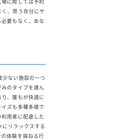
入場に際しては予約
なく、思う存分にサ
る必要もなく、あな
。
数少ない施設の一つ
好みのタイプを選ん
おり、誰もが快適に
サイズも多種多様で
の利用者に配慮した
かにリラックスする
者の体験を損ねる行