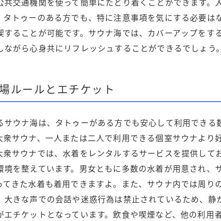
公共交通機関を使って簡単にたどり着くことができます。
。タトゥーのある方でも、特に注意事項を気にする必要は
喫することが可能です。サウナ海では、カバーアップをす
しながら心身共にリフレッシュすることができるでしょう
場ルールとエチケット
るサウナ海は、タトゥーがある方でも安心して利用できる
大衆サウナ、一人または二人で利用できる個室サウナより
大衆サウナでは、水着をレンタルするサービスを提供して
環境を整えています。男女ともに多数の水着が用意され、
ってきた水着も着用できますよ。また、サウナ内では周り
、大きな声での会話や迷惑行為は禁止されているため、静
がエチケットとなっています。飲食や喫煙など、他の利用