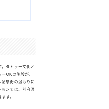
す。タトゥー文化と
ゥーOKの施設が、
る温泉街の温もりに
ションでは、別府温
きます。