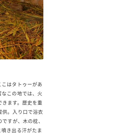
ここはタトゥーがあ
富なこの地では、火
できます。歴史を重
提供。入り口で浴衣
のですが、木の枕、
と噴き出る汗がたま