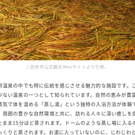
△別府市公式観光Webサイトより引用。
府温泉の中でも特に伝統を感じさせる魅力的な施設です。
少ない温泉の一つとして知られています。自然の恵みが豊
蒸気で体を温める「蒸し湯」という独特の入浴方法が体験
、周囲の豊かな自然環境と共に、訪れる人々に深い癒しを
たまま15分ほど蒸されます。ドームのような蒸し場に入る
っくりと蒸されます。お湯に入っていないのに、じわじわ