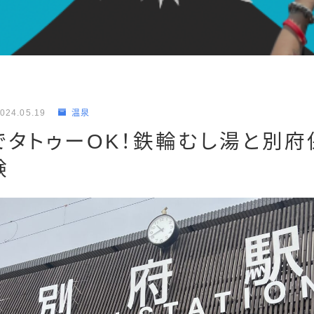
024.05.19
温泉
でタトゥーOK！鉄輪むし湯と別府
験