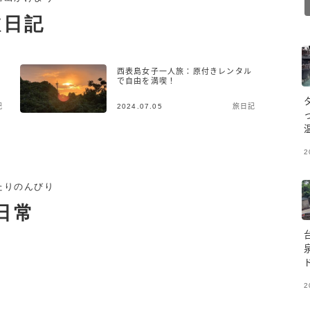
旅日記
西表島女子一人旅：原付きレンタル
で自由を満喫！
記
2024.07.05
旅日記
2
たりのんびり
日常
2