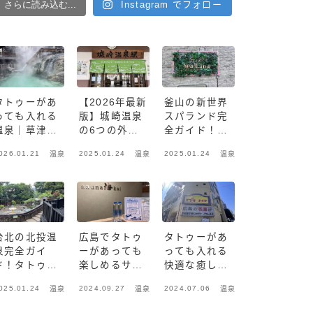
さらに読み込む...
Instagram でフォロー
タトゥーがあ
【2026年最新
釜山の新世界
っても入れる
版】城崎温泉
スパランド完
温泉｜草津温
の6つの外湯
全ガイド！タ
泉〜天下の名
巡り！タトゥ
トゥーOKの
026.01.21
2025.01.24
2025.01.24
温泉
温泉
温泉
湯〜
ーがあっても
温泉とチムジ
OK！
ルバン体験
台北の北投温
広島でタトゥ
タトゥーがあ
泉完全ガイ
ーがあっても
っても入れる
ド！タトゥー
楽しめるサウ
快適な癒し空
OKの温泉で
ナ海の魅力
間：音戸温泉
025.01.24
2024.09.27
2024.07.06
温泉
温泉
温泉
リラックス
の魅力とサウ
ナ